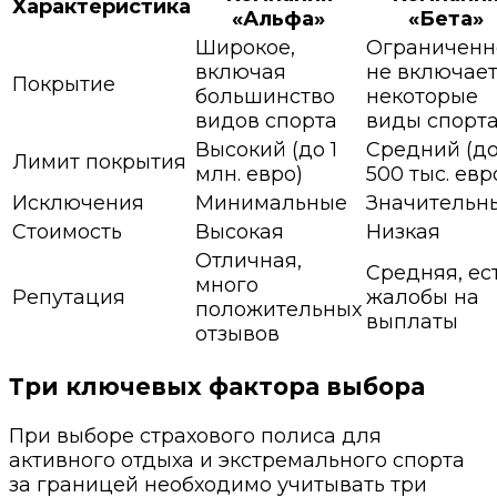
Характеристика
«Альфа»
«Бета»
Широкое,
Ограниченн
включая
не включае
Покрытие
большинство
некоторые
видов спорта
виды спорт
Высокий (до 1
Средний (д
Лимит покрытия
млн. евро)
500 тыс. евр
Исключения
Минимальные
Значительн
Стоимость
Высокая
Низкая
Отличная,
Средняя, ес
много
Репутация
жалобы на
положительных
выплаты
отзывов
Три ключевых фактора выбора
При выборе страхового полиса для
активного отдыха и экстремального спорта
за границей необходимо учитывать три